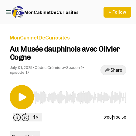
+ Follow
MonCabinetDeCuriosités
MonCabinetDeCuriosités
Au Musée dauphinois avec Olivier
Cogne
July 01, 2025
•
Cédric Crémière
•
Season 1
•
Share
Episode 17
Use Left/Right to seek, Home/End to jump to st
0:00
|
1:06:50