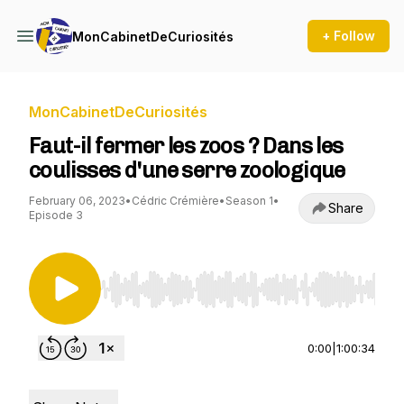
+ Follow
MonCabinetDeCuriosités
MonCabinetDeCuriosités
Faut-il fermer les zoos ? Dans les
coulisses d'une serre zoologique
February 06, 2023
•
Cédric Crémière
•
Season 1
•
Share
Episode 3
Use Left/Right to seek, Home/End to jump to st
0:00
|
1:00:34